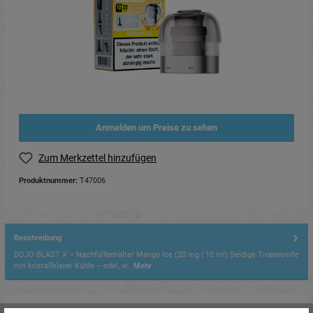
Anmelden um Preise zu sehen
Zum Merkzettel hinzufügen
Produktnummer:
T47006
Beschreibung
DOJO BLAST X – Nachfüllbehälter Mango Ice (20 mg | 10 ml) Seidige Tropenreife
mit kristallklarer Kühle – edel, w…
Mehr