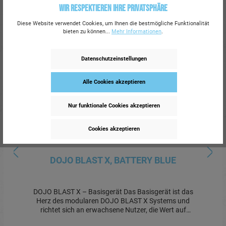
Wir respektieren Ihre Privatsphäre
DOJO BLAST X, BATTERY
Diese Website verwendet Cookies, um Ihnen die bestmögliche Funktionalität
bieten zu können...
Mehr Informationen
.
3441 auf Lager
Datenschutzeinstellungen
Alle Cookies akzeptieren
Nur funktionale Cookies akzeptieren
Cookies akzeptieren
DOJO BLAST X, BATTERY BLUE
DOJO BLAST X – Basisgerät Das Basisgerät ist das
Herz des modularen DOJO BLAST X Systems und
richtet sich an erwachsene Nutzer, die Wert auf
verlässliche Laufzeit, saubere Handhabung und ein