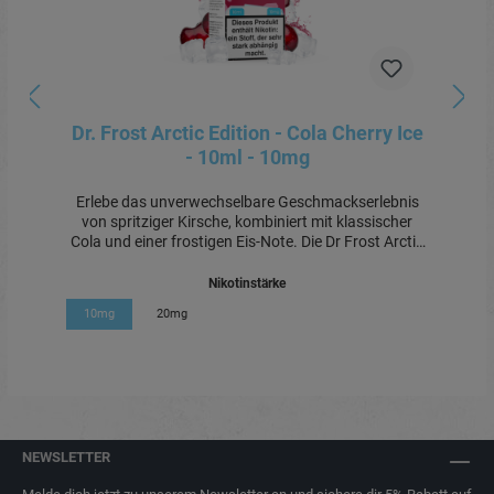
Dr. Frost Arctic Edition - Cola Cherry Ice
- 10ml - 10mg
Erlebe das unverwechselbare Geschmackserlebnis
von spritziger Kirsche, kombiniert mit klassischer
Cola und einer frostigen Eis-Note. Die Dr Frost Arctic
Edition – Cherry Cola Ice bietet dir den ultimativen
Erfrischungskick, perfekt für alle, die den süß-
Nikotinstärke
säuerlichen Geschmack von Kirsche und Cola lieben,
10mg
20mg
abgerundet durch eine erfrischende Kühle. Ein idealer
All-Day-Vape für Liebhaber einzigartiger
Geschmackskombinationen.Produktdetails:Nikoting
ehalt: 10mgVerwendungszweck: E-Liquid für das
Nachfüllen und Verdampfen in E-
ZigarettenLieferumfang: 1x 10ml E-Liquid
NEWSLETTER