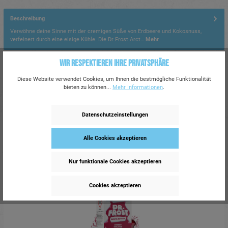
Beschreibung
Verwöhne deine Sinne mit der cremigen Süße von Erdbeere und Kokosnuss,
verfeinert durch eine eisige Kühle. Die Dr Frost Arct…
Mehr
Wir respektieren Ihre Privatsphäre
CLP-/REACH-Hinweise
Diese Website verwendet Cookies, um Ihnen die bestmögliche Funktionalität
bieten zu können...
Mehr Informationen
.
Bitte beachten Sie die Gefahrenhinweise zu diesem Artikel.
Mehr dazu.
Signalwort: Gefahr!
Datenschutzeinstellungen
Alle Cookies akzeptieren
Ähnlich
Nur funktionale Cookies akzeptieren
207 auf Lager
Cookies akzeptieren