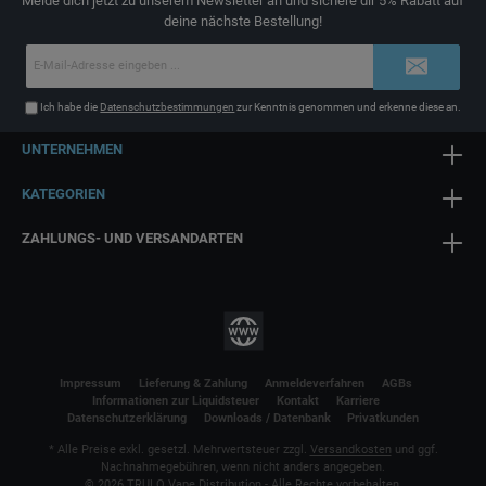
Melde dich jetzt zu unserem Newsletter an und sichere dir 5% Rabatt auf
deine nächste Bestellung!
E-
Mail-
Adresse*
Ich habe die
Datenschutzbestimmungen
zur Kenntnis genommen und erkenne diese an.
UNTERNEHMEN
KATEGORIEN
ZAHLUNGS- UND VERSANDARTEN
Impressum
Lieferung & Zahlung
Anmeldeverfahren
AGBs
Informationen zur Liquidsteuer
Kontakt
Karriere
Datenschutzerklärung
Downloads / Datenbank
Privatkunden
* Alle Preise exkl. gesetzl. Mehrwertsteuer zzgl.
Versandkosten
und ggf.
Nachnahmegebühren, wenn nicht anders angegeben.
© 2026 TRULO Vape Distribution - Alle Rechte vorbehalten.