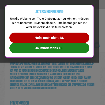
Altersverifizierung
Um die Website von Trulo Distro nutzen zu können, müssen
Sie mindestens 18 Jahre alt sein. Bitte bestätigen Sie Ihr
Alter, bevor Sie die Seite beitretenn.
Nein, noch nicht 18.
Navigation
Ja, mindestens 18.
Vampire Vape wurde 2012 in UK gegründet und startete mit einer kleinen Anzahl e-
Liquids. Dieses Sortiment wurde kontinuierlich erweitert, bis zur heutigen Range
von fast 50 verschiedenen Geschmacksrichtungen. Diese werden ständig
weiterentwickelt, um dem wachsenden Markt mit seinen Trends und
Kundenansprüchen gerecht zu werden und unseren Kunden neben ihren All-Day-
Vapes auch neues bieten zu können. Für das „VapeFest 2014“ wurden 2 Liquids
designed, welche schnell zwei der bekanntesten Liquids der Dampferszene werden
sollten. Heisenberg & Pinkman waren geboren!
PRIVATKUNDEN