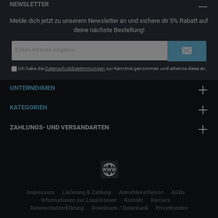
NEWSLETTER
Melde dich jetzt zu unserem Newsletter an und sichere dir 5% Rabatt auf
deine nächste Bestellung!
E-
Mail-
Adresse*
Ich habe die
Datenschutzbestimmungen
zur Kenntnis genommen und erkenne diese an.
UNTERNEHMEN
KATEGORIEN
ZAHLUNGS- UND VERSANDARTEN
Impressum
Lieferung & Zahlung
Anmeldeverfahren
AGBs
Informationen zur Liquidsteuer
Kontakt
Karriere
Datenschutzerklärung
Downloads / Datenbank
Privatkunden