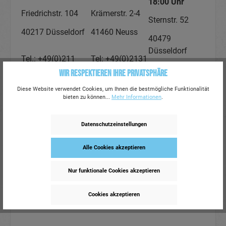
18:00 Uhr
Friedrichstr. 104
Krämerstr. 2-4
Sternstr. 52
40217 Düsseldorf
41460 Neuss
40479
Düsseldorf
Tel.: +49(0)211
Tel: +49(0)2131
9119 4500
7138 702
Wir respektieren Ihre Privatsphäre
Tel: +49(0)211
9119 7313
Diese Website verwendet Cookies, um Ihnen die bestmögliche Funktionalität
bieten zu können...
Mehr Informationen
.
Datenschutzeinstellungen
Alle Cookies akzeptieren
Nur funktionale Cookies akzeptieren
Cookies akzeptieren