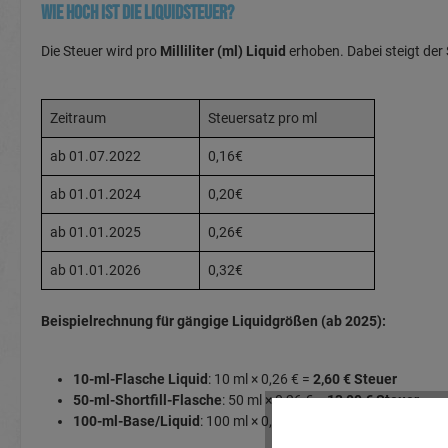
Wie hoch ist die Liquidsteuer?
Die Steuer wird pro
Milliliter (ml) Liquid
erhoben. Dabei steigt der 
Zeitraum
Steuersatz pro ml
ab 01.07.2022
0,16€
ab 01.01.2024
0,20€
ab 01.01.2025
0,26€
ab 01.01.2026
0,32€
Beispielrechnung für gängige Liquidgrößen (ab 2025):
10-ml-Flasche Liquid
: 10 ml × 0,26 € =
2,60 € Steuer
50-ml-Shortfill-Flasche
: 50 ml × 0,26 € =
13,00 € Steuer
100-ml-Base/Liquid
: 100 ml × 0,26 € =
26,00 € Steuer