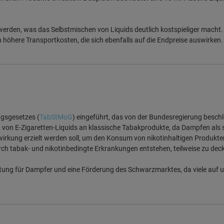
t werden, was das Selbstmischen von Liquids deutlich kostspieliger mach
 höhere Transportkosten, die sich ebenfalls auf die Endpreise auswirken.
gsgesetzes (
TabStMoG
) eingeführt, das von der Bundesregierung beschlo
von E-Zigaretten-Liquids an klassische Tabakprodukte, da Dampfen als st
rkung erzielt werden soll, um den Konsum von nikotinhaltigen Produkten
ch tabak- und nikotinbedingte Erkrankungen entstehen, teilweise zu dec
elastung für Dampfer und eine Förderung des Schwarzmarktes, da viele auf