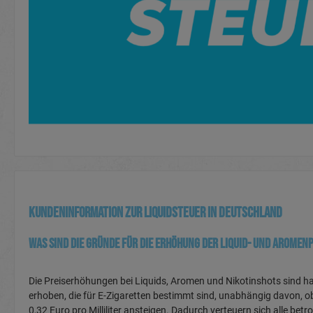
Kundeninformation zur Liquidsteuer in Deutschland
Was sind die Gründe für die Erhöhung der Liquid- und Aromen
Die Preiserhöhungen bei Liquids, Aromen und Nikotinshots sind haup
erhoben, die für E-Zigaretten bestimmt sind, unabhängig davon, ob s
0,32 Euro pro Milliliter ansteigen. Dadurch verteuern sich alle bet