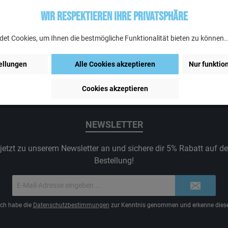
Wir respektieren Ihre Privatsphäre
et Cookies, um Ihnen die bestmögliche Funktionalität bieten zu können.
ellungen
Alle Cookies akzeptieren
Nur funktio
Cookies akzeptieren
NEWSLETTER
jetzt zu unserem Newsletter an und sichere dir 5% Rabatt auf d
Bestellung!
E-
Mail-
Adresse*
Ich habe die
Datenschutzbestimmungen
zur Kenntnis genommen und erkenne diese