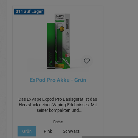
311 auf Lager
ExPod Pro Akku - Grün
Das ExVape Expod Pro Basisgerät ist das
Herzstück deines Vaping-Erlebnisses. Mit
seiner kompakten und
benutzerfreundlichen Bauweise bietet es
die perfekte Grundlage für deine Lieblings-
Farbe
ExVape-Pods. Es ist kompatibel mit allen
Grün
Pink
Schwarz
Pods aus der Expod-Pro-Reihe.Beachte
bitte: Die Expod Pods sind zwar mit den