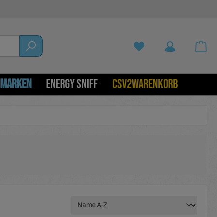
MARKEN
ENERGY SNIFF
CSV2WARENKORB