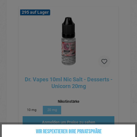
295 auf Lager
Dr. Vapes 10ml Nic Salt - Desserts -
Unicorn 20mg
Nikotinstärke
10 mg
20 mg
Anmelden um Preise zu sehen
Wir respektieren Ihre Privatsphäre