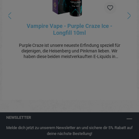
Vampire Vape - Purple Craze Ice -
Longfill 10ml
Purple Craze ist unsere neueste Erfindung speziell für
diejenigen, die Heisenberg und Pinkman lieben. Wir
haben diese beiden meistverkauften E-Liquids in
Europa genommen und miteinander vermischt, um
einen weiteren, völlig einzigartigen Geschmack zu
kreieren. Könnte dies ein weiterer All-Star-Geschmack
von Vampire Vape sein? Wir denken auf jeden Fall,
dassProduktdetails:Lieferumfang: 1x 10ml Aroma in
60ml Flasche
NEWSLETTER
Melde dich jetzt zu unserem Newsletter an und sichere dir 5% Rabatt auf
deine nächste Bestellung!