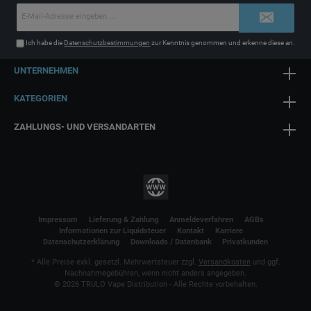
E-
Mail-
Adresse*
Ich habe die
Datenschutzbestimmungen
zur Kenntnis genommen und erkenne diese an.
UNTERNEHMEN
KATEGORIEN
ZAHLUNGS- UND VERSANDARTEN
Impressum
Lieferung & Zahlung
Anmeldeverfahren
AGBs
Informationen zur Liquidsteuer
Kontakt
Karriere
Datenschutzerklärung
Downloads / Datenbank
Privatkunden
* Alle Preise exkl. gesetzl. Mehrwertsteuer zzgl.
Versandkosten
und ggf.
Nachnahmegebühren, wenn nicht anders angegeben.
© 2026 TRULO Vape Distribution - Alle Rechte vorbehalten.