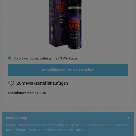
Sofort verfügbar, Lieferzeit: 2 - 3 Werktage
Anmelden um Preise zu sehen
Zum Merkzettel hinzufügen
Produktnummer:
T43038
Beschreibung
Purple Craze ist unsere neueste Erfindung speziell für diejenigen, die Heisenberg
und Pinkman lieben. Wir haben diese beiden…
Mehr